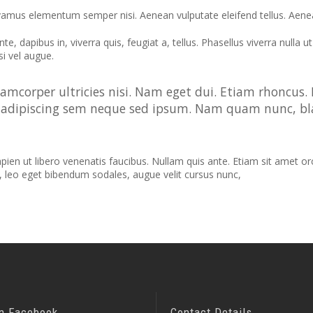
vamus elementum semper nisi. Aenean vulputate eleifend tellus. Aenean 
e, dapibus in, viverra quis, feugiat a, tellus. Phasellus viverra nulla
si vel augue.
lamcorper ultricies nisi. Nam eget dui. Etiam rhoncu
adipiscing sem neque sed ipsum. Nam quam nunc, bland
n ut libero venenatis faucibus. Nullam quis ante. Etiam sit amet orci 
, leo eget bibendum sodales, augue velit cursus nunc,
On Facebook
Contact Details