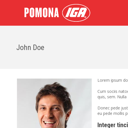
John Doe
Lorem ipsum dol
Cum sociis natoq
quis, sem. Null
Donec pede justo,
eu pede mollis p
Integer tinc