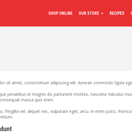
SHOP ONLINE
OUR STORE
RECIPES
or sit amet, consectetuer adipiscing elit. Aenean commodo ligula eg
ue penatibus et magnis dis parturient montes, nascetur ridiculus mus.
a consequat massa quis enim.
 fringilla vel, aliquet nec, vulputate eget, arcu. In enim justo, rhoncu
retium.
idunt