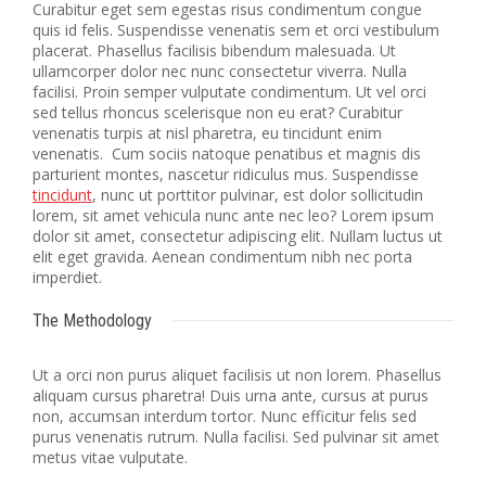
Curabitur eget sem egestas risus condimentum congue
quis id felis. Suspendisse venenatis sem et orci vestibulum
placerat. Phasellus facilisis bibendum malesuada. Ut
ullamcorper dolor nec nunc consectetur viverra. Nulla
facilisi. Proin semper vulputate condimentum. Ut vel orci
sed tellus rhoncus scelerisque non eu erat? Curabitur
venenatis turpis at nisl pharetra, eu tincidunt enim
venenatis. Cum sociis natoque penatibus et magnis dis
parturient montes, nascetur ridiculus mus. Suspendisse
tincidunt
, nunc ut porttitor pulvinar, est dolor sollicitudin
lorem, sit amet vehicula nunc ante nec leo? Lorem ipsum
dolor sit amet, consectetur adipiscing elit. Nullam luctus ut
elit eget gravida. Aenean condimentum nibh nec porta
imperdiet.
The Methodology
Ut a orci non purus aliquet facilisis ut non lorem. Phasellus
aliquam cursus pharetra! Duis urna ante, cursus at purus
non, accumsan interdum tortor. Nunc efficitur felis sed
purus venenatis rutrum. Nulla facilisi. Sed pulvinar sit amet
metus vitae vulputate.